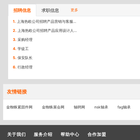
招聘信息
求职信息
更多
1.
上海热欧公司招聘产品营销与客服人员【上海】
2.
上海热欧公司招聘产品应用设计人员【上海】
3.
采购经理
4.
学徒工
5.
保安队长
6.
行政经理
友情链接
金蜘蛛紧固件网
金蜘蛛展会网
轴聘网
nsk轴承
fag轴承
关于我们
服务介绍
帮助中心
合作加盟