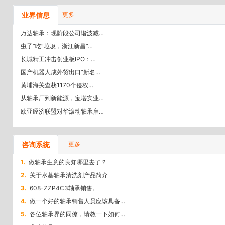
业界信息
更多
万达轴承：现阶段公司谐波减…
虫子“吃”垃圾，浙江新昌“…
长城精工冲击创业板IPO：…
国产机器人成外贸出口“新名…
黄埔海关查获1170个侵权…
从轴承厂到新能源，宝塔实业…
欧亚经济联盟对华滚动轴承启…
咨询系统
更多
1.
做轴承生意的良知哪里去了？
2.
关于水基轴承清洗剂产品简介
3.
608-ZZP4C3轴承销售。
4.
做一个好的轴承销售人员应该具备…
5.
各位轴承界的同僚，请教一下如何…