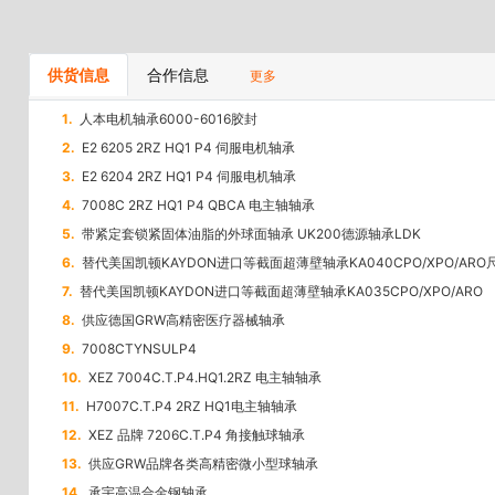
供货信息
合作信息
更多
1.
人本电机轴承6000-6016胶封
2.
E2 6205 2RZ HQ1 P4 伺服电机轴承
3.
E2 6204 2RZ HQ1 P4 伺服电机轴承
4.
7008C 2RZ HQ1 P4 QBCA 电主轴轴承
5.
带紧定套锁紧固体油脂的外球面轴承 UK200德源轴承LDK
6.
替代美国凯顿KAYDON进口等截面超薄壁轴承KA040CPO/XPO/ARO尺寸101.6
7.
替代美国凯顿KAYDON进口等截面超薄壁轴承KA035CPO/XPO/ARO
8.
供应德国GRW高精密医疗器械轴承
9.
7008CTYNSULP4
10.
XEZ 7004C.T.P4.HQ1.2RZ 电主轴轴承
11.
H7007C.T.P4 2RZ HQ1电主轴轴承
12.
XEZ 品牌 7206C.T.P4 角接触球轴承
13.
供应GRW品牌各类高精密微小型球轴承
14.
承宇高温合金钢轴承