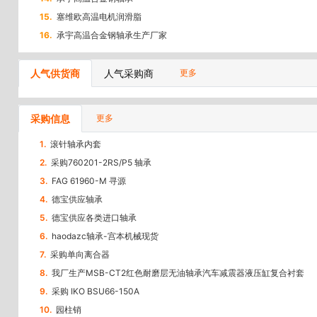
15.
塞维欧高温电机润滑脂
16.
承宇高温合金钢轴承生产厂家
人气供货商
人气采购商
更多
采购信息
更多
1.
滚针轴承内套
2.
采购760201-2RS/P5 轴承
3.
FAG 61960-M 寻源
4.
德宝供应轴承
5.
德宝供应各类进口轴承
6.
haodazc轴承-宫本机械现货
7.
采购单向离合器
8.
我厂生产MSB-CT2红色耐磨层无油轴承汽车减震器液压缸复合衬套
9.
采购 IKO BSU66-150A
10.
园柱销