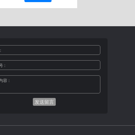
:
 :
容 :