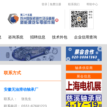
登录
|
免费注册
联系我们
帮助中心
金蜘
蛛公
众号
息
咨询系统
招聘信息
技术外包
企业信用查询
轴承供应商
联系方式
展会信息
安徽无油滑动轴承厂
联系人：
张先生
联系电话：
0551-67681223