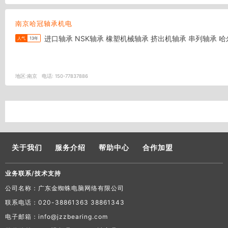
南京哈冠轴承机电
进口轴承 NSK
人气
13年
地区:
南京
电话:
150-77837886
关于我们
服务介绍
帮助中心
合作加盟
业务联系/技术支持
公司名称：广东金蜘蛛电脑网络有限公司
联系电话：020-38861363 38861343
电子邮箱：info@jzzbearing.com