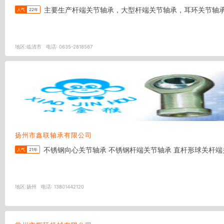
人气
22年
地区:
临清市
电话:
0635-2818567
扬州市鑫联轴承有限公司
人气
21年
地区:
扬州
电话:
13801442120