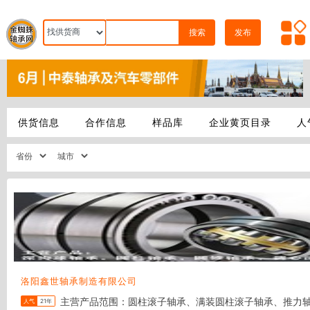
搜索
发布
供货信息
合作信息
样品库
企业黄页目录
人
洛阳鑫世轴承制造有限公司
主营产品范围：圆柱滚子轴承、满装圆柱滚子轴承、推力
人气
21年