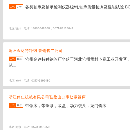
人气
21年
地区:
杭州
电话:
13606648868，0571-88135642
沧州金达特种钢 管销售二公司
沧州金达特种钢管厂坐落于河北沧州孟村卜寨工业开发区，是一家由转业军人为主体的民营企业，中高层管理人员全部由自主择业军官担任，复员军人占职工总数三分之二。 公司主要领导是
人气
18年
从...
地区:
沧州
电话:
0317-6899180
浙江伟仁机械有限公司驻盐山办事处带锯床
带锯床，带锯条，吸盘，动力铣头，龙门铣床
人气
18年
地区:
丽水
电话:
0578-3565508