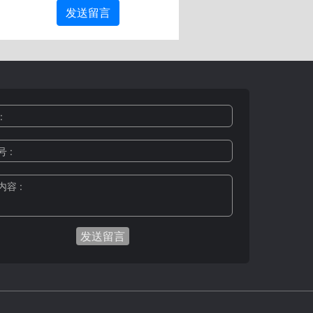
发送留言
:
 :
容 :