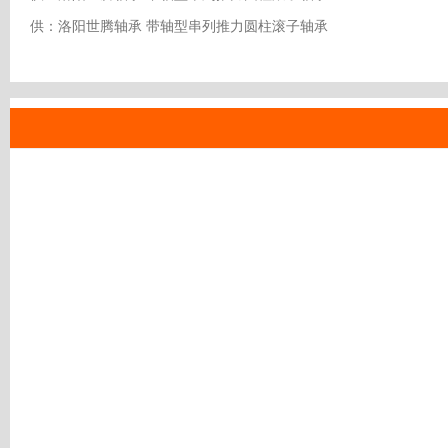
供：洛阳世腾轴承 带轴型串列推力圆柱滚子轴承