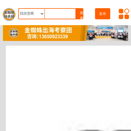
搜
发布
索