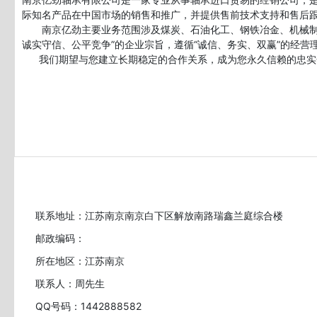
际知名产品在中国市场的销售和推广，并提供售前技术支持和售后跟
       南京亿劲主要业务范围涉及煤炭、石油化工、钢铁冶金、机械制造、太阳能光伏、船舶、电力、水泥建材、化纤纺织、造纸、水利、港口等多个行业。亿劲拥有一批专业技术人员，秉承“用户第一、
诚实守信、公平竞争”的企业宗旨，遵循“诚信、务实、双赢”的经营
      我们期望与您建立长期稳定的合作关系，成为您永久信赖的忠实
联系地址：江苏南京南京白下区解放南路瑞鑫兰庭综合楼
邮政编码：
所在地区：江苏南京
联系人：周先生
QQ号码：1442888582